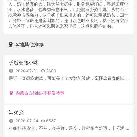
人，奶子是真的大，纯天然大奶牛，服务也蛮仔细，整起来爽歪
歪，水水也多，包裹肉棒也不松，让她爬着姿势干她，从前面干
视觉冲击感强力，两个奶子甩来甩去的，还可以亲她奶头，四十
五分钟一节课还是蛮划算的，还可以包时不限次，就下次有空再
去体验了，熟人还可以叫她来家里搞，这点也挺不错的。
本地其他推荐
长腿细腰小咪
2026-07-31
2689
最近一直想吃嫩草，可能是上了岁数的缘故，蛮怀念青春的味 ...
内蒙古自治区-呼和浩特市
温柔乡
2026-07-24
6537
小姐姐很热情，不催，会艳舞，足交，过程相当舒适，十分满 ...